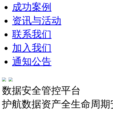
成功案例
资讯与活动
联系我们
加入我们
通知公告
数据安全管控平台
护航数据资产全生命周期