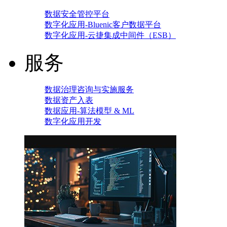
数据安全管控平台
数字化应用-Bluenic客户数据平台
数字化应用-云捷集成中间件（ESB）
服务
数据治理咨询与实施服务
数据资产入表
数据应用-算法模型 & ML
数字化应用开发