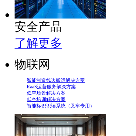
安全产品
了解更多
物联网
智能制造线边搬运解决方案
RaaS运营服务解决方案
低空场景解决方案
低空培训解决方案
智能标识识读系统（叉车专用）