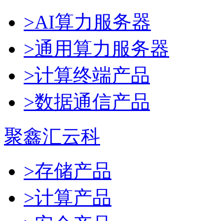
>AI算力服务器
>通用算力服务器
>计算终端产品
>数据通信产品
聚鑫汇云科
>存储产品
>计算产品