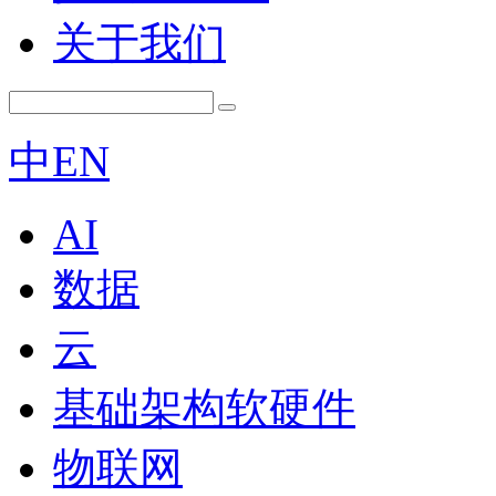
关于我们
中
EN
AI
数据
云
基础架构软硬件
物联网