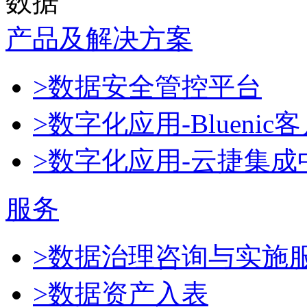
数据
产品及解决方案
>数据安全管控平台
>数字化应用-Blueni
>数字化应用-云捷集成
服务
>数据治理咨询与实施
>数据资产入表