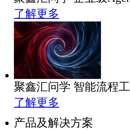
了解更多
聚鑫汇问学 智能流程
了解更多
产品及解决方案