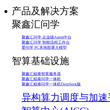
产品及解决方案
聚鑫汇问学
聚鑫汇问学 企业级Agent中台
聚鑫汇问学 智能流程工作台
爱问学 PC本地部署大模型
智算基础设施
聚鑫汇鲲泰智算服务器
聚鑫汇鲲泰问学一体机
聚鑫汇鲲泰问学一体机DeepSeek版
异构算力调度与加速