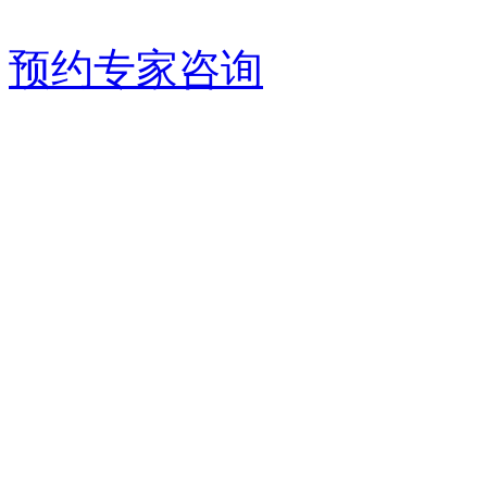
预约专家咨询